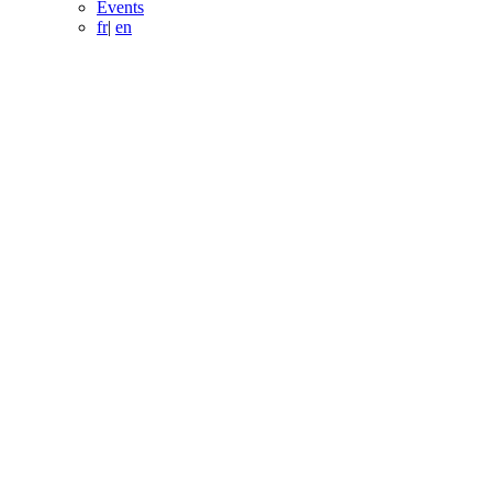
Events
fr
|
en