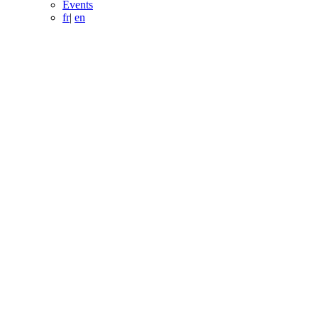
Events
fr
|
en