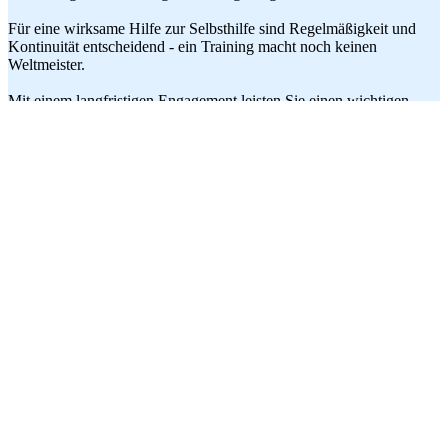
Für eine wirksame Hilfe zur Selbsthilfe sind Regelmäßigkeit und
Kontinuität entscheidend - ein Training macht noch keinen
Weltmeister.
Mit einem langfristigen Engagement leisten Sie einen wichtigen
Beitrag. Ihre finanzielle Unterstützung ermöglicht uns, unsere
Programme kontinuierlich umzusetzen und in weitere Gemeinden,
Regionen und Länder zu tragen.
Jetzt engagieren