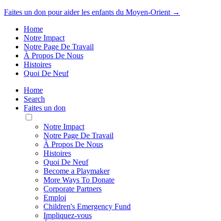
Faites un don pour aider les enfants du Moyen-Orient →
Home
Notre Impact
Notre Page De Travail
À Propos De Nous
Histoires
Quoi De Neuf
Home
Search
Faites un don
Toggle
Mobile
Notre Impact
Menu
Notre Page De Travail
À Propos De Nous
Histoires
Quoi De Neuf
Become a Playmaker
More Ways To Donate
Corporate Partners
Emploi
Children's Emergency Fund
Impliquez-vous