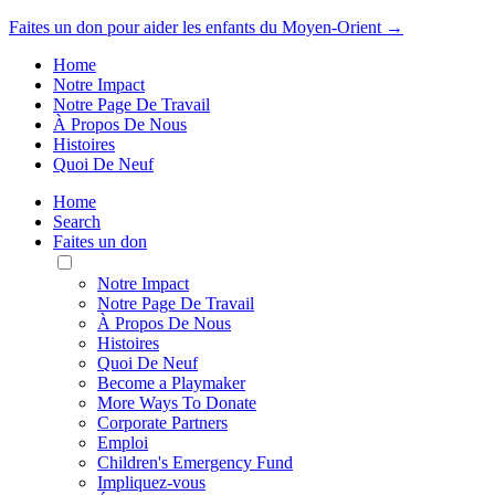
Faites un don pour aider les enfants du Moyen-Orient →
Home
Notre Impact
Notre Page De Travail
À Propos De Nous
Histoires
Quoi De Neuf
Home
Search
Faites un don
Toggle
Mobile
Notre Impact
Menu
Notre Page De Travail
À Propos De Nous
Histoires
Quoi De Neuf
Become a Playmaker
More Ways To Donate
Corporate Partners
Emploi
Children's Emergency Fund
Impliquez-vous