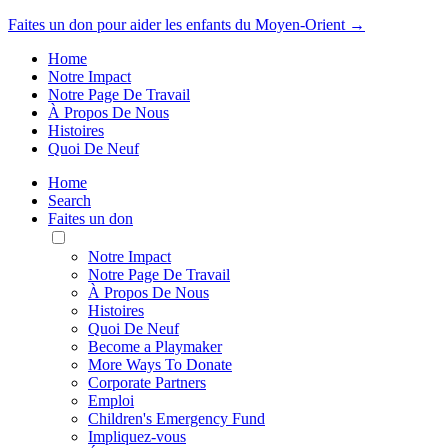
Faites un don pour aider les enfants du Moyen-Orient →
Home
Notre Impact
Notre Page De Travail
À Propos De Nous
Histoires
Quoi De Neuf
Home
Search
Faites un don
Toggle
Mobile
Notre Impact
Menu
Notre Page De Travail
À Propos De Nous
Histoires
Quoi De Neuf
Become a Playmaker
More Ways To Donate
Corporate Partners
Emploi
Children's Emergency Fund
Impliquez-vous