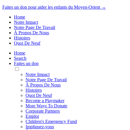
Faites un don pour aider les enfants du Moyen-Orient →
Home
Notre Impact
Notre Page De Travail
À Propos De Nous
Histoires
Quoi De Neuf
Home
Search
Faites un don
Toggle
Mobile
Notre Impact
Menu
Notre Page De Travail
À Propos De Nous
Histoires
Quoi De Neuf
Become a Playmaker
More Ways To Donate
Corporate Partners
Emploi
Children's Emergency Fund
Impliquez-vous