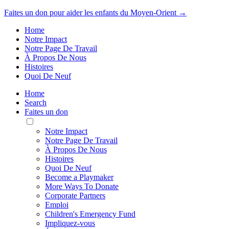
Faites un don pour aider les enfants du Moyen-Orient →
Home
Notre Impact
Notre Page De Travail
À Propos De Nous
Histoires
Quoi De Neuf
Home
Search
Faites un don
Toggle
Mobile
Notre Impact
Menu
Notre Page De Travail
À Propos De Nous
Histoires
Quoi De Neuf
Become a Playmaker
More Ways To Donate
Corporate Partners
Emploi
Children's Emergency Fund
Impliquez-vous