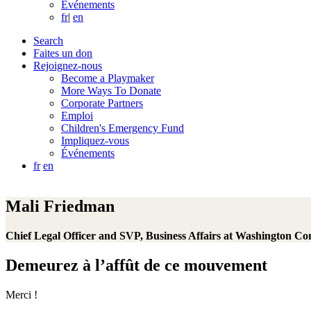
Événements
fr
|
en
Search
Faites un don
Rejoignez-nous
Become a Playmaker
More Ways To Donate
Corporate Partners
Emploi
Children's Emergency Fund
Impliquez-vous
Événements
fr
en
Mali Friedman
Chief Legal Officer and SVP, Business Affairs at Washington 
Demeurez à l’affût de ce mouvement
Merci !