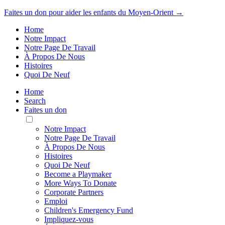
Faites un don pour aider les enfants du Moyen-Orient →
Home
Notre Impact
Notre Page De Travail
À Propos De Nous
Histoires
Quoi De Neuf
Home
Search
Faites un don
Toggle
Mobile
Notre Impact
Menu
Notre Page De Travail
À Propos De Nous
Histoires
Quoi De Neuf
Become a Playmaker
More Ways To Donate
Corporate Partners
Emploi
Children's Emergency Fund
Impliquez-vous