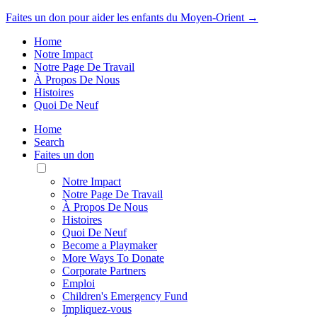
Faites un don pour aider les enfants du Moyen-Orient →
Home
Notre Impact
Notre Page De Travail
À Propos De Nous
Histoires
Quoi De Neuf
Home
Search
Faites un don
Toggle
Mobile
Notre Impact
Menu
Notre Page De Travail
À Propos De Nous
Histoires
Quoi De Neuf
Become a Playmaker
More Ways To Donate
Corporate Partners
Emploi
Children's Emergency Fund
Impliquez-vous