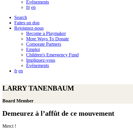
Événements
fr
|
en
Search
Faites un don
Rejoignez-nous
Become a Playmaker
More Ways To Donate
Corporate Partners
Emploi
Children's Emergency Fund
Impliquez-vous
Événements
fr
en
LARRY TANENBAUM
Board Member
Demeurez à l’affût de ce mouvement
Merci !