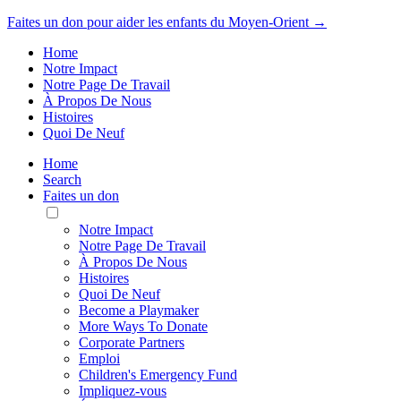
Faites un don pour aider les enfants du Moyen-Orient →
Home
Notre Impact
Notre Page De Travail
À Propos De Nous
Histoires
Quoi De Neuf
Home
Search
Faites un don
Toggle
Mobile
Notre Impact
Menu
Notre Page De Travail
À Propos De Nous
Histoires
Quoi De Neuf
Become a Playmaker
More Ways To Donate
Corporate Partners
Emploi
Children's Emergency Fund
Impliquez-vous