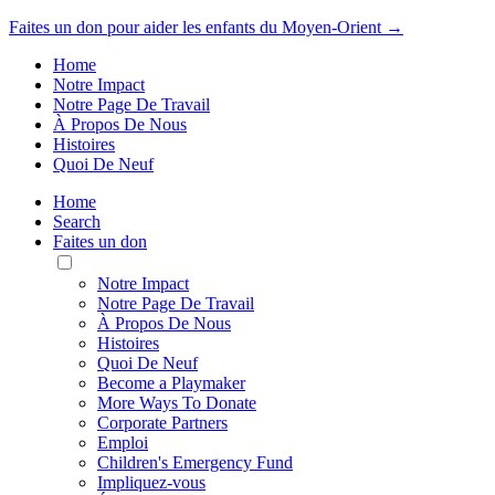
Faites un don pour aider les enfants du Moyen-Orient →
Home
Notre Impact
Notre Page De Travail
À Propos De Nous
Histoires
Quoi De Neuf
Home
Search
Faites un don
Toggle
Mobile
Notre Impact
Menu
Notre Page De Travail
À Propos De Nous
Histoires
Quoi De Neuf
Become a Playmaker
More Ways To Donate
Corporate Partners
Emploi
Children's Emergency Fund
Impliquez-vous