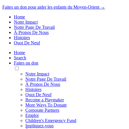
Faites un don pour aider les enfants du Moyen-Orient →
Home
Notre Impact
Notre Page De Travail
À Propos De Nous
Histoires
Quoi De Neuf
Home
Search
Faites un don
Toggle
Mobile
Notre Impact
Menu
Notre Page De Travail
À Propos De Nous
Histoires
Quoi De Neuf
Become a Playmaker
More Ways To Donate
Corporate Partners
Emploi
Children's Emergency Fund
Impliquez-vous