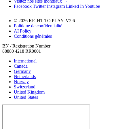
Visitez nos sites mondiaux →
Facebook
Twitter
Instagram
Linked In
Youtube
© 2026 RIGHT TO PLAY. V2.6
Politique de confidentialité
AI Policy
Conditions générales
BN / Registration Number
88880 4218 RR0001
International
Canada
Germany
Netherlands
Norway
Switzerland
United Kingdom
United States