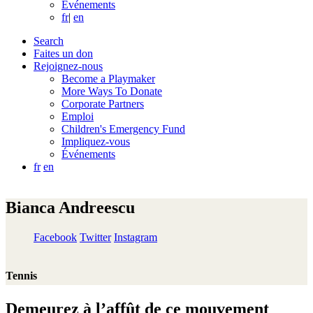
Événements
fr
|
en
Search
Faites un don
Rejoignez-nous
Become a Playmaker
More Ways To Donate
Corporate Partners
Emploi
Children's Emergency Fund
Impliquez-vous
Événements
fr
en
Bianca Andreescu
Facebook
Twitter
Instagram
Tennis
Demeurez à l’affût de ce mouvement