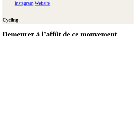
Instagram
Website
Cycling
Demeurez à l’affût de ce mouvement
Merci !
En savoir plus
Ressources et rapports annuels
Resources & Publications
Accessibility
Contact
Gardez contact
Centre de presse
FAQs
Safeguarding