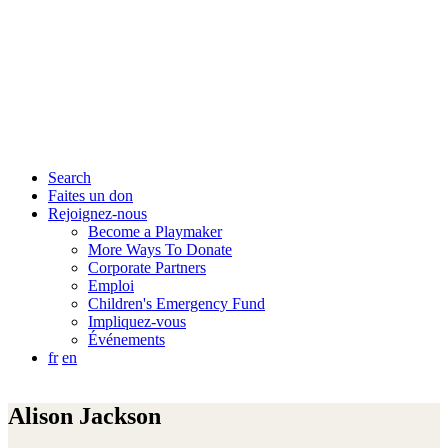
Search
Faites un don
Rejoignez-nous
Become a Playmaker
More Ways To Donate
Corporate Partners
Emploi
Children's Emergency Fund
Impliquez-vous
Événements
fr
en
Alison Jackson