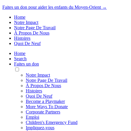
Faites un don pour aider les enfants du Moyen-Orient →
Home
Notre Impact
Notre Page De Travail
À Propos De Nous
Histoires
Quoi De Neuf
Home
Search
Faites un don
Toggle
Mobile
Notre Impact
Menu
Notre Page De Travail
À Propos De Nous
Histoires
Quoi De Neuf
Become a Playmaker
More Ways To Donate
Corporate Partners
Emploi
Children's Emergency Fund
Impliquez-vous